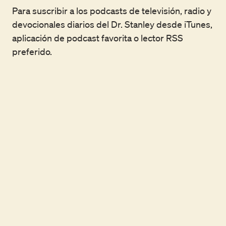
Para suscribir a los podcasts de televisión, radio y
devocionales diarios del Dr. Stanley desde iTunes,
aplicación de podcast favorita o lector RSS
preferido.
Meditación diaria
Apple Podcasts
Spotify
RSS
Hoy en Radio
Apple Podcasts
Spotify
RSS