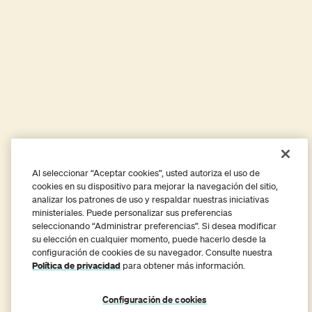
Leer
Quiénes somos
Conectar
Ministerios En Contacto
PO Box 48900
Atlanta, GA 30362
Al seleccionar “Aceptar cookies”, usted autoriza el uso de
cookies en su dispositivo para mejorar la navegación del sitio,
800-303-0033
analizar los patrones de uso y respaldar nuestras iniciativas
ministeriales. Puede personalizar sus preferencias
seleccionando “Administrar preferencias”. Si desea modificar
Like us on Facebook
Follow us on Instagram
Follow us on X
Subsc
su elección en cualquier momento, puede hacerlo desde la
configuración de cookies de su navegador. Consulte nuestra
Política de privacidad
para obtener más información.
Configuración de cookies
Cambiar Idioma