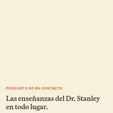
HOY EN RADIO
Nuestro mejor amigo
Descubra las numerosas maneras en que el Señor
Jesucristo nos demuestra su amistad cada día.
RADIO 24/7
Charles Stanley Radio
Para disfrutar de excelente enseñanza bíblica y para
recibir ánimo en cualquier momento.
PODCASTS DE EN CONTACTO
Las enseñanzas del Dr. Stanley
en todo lugar.